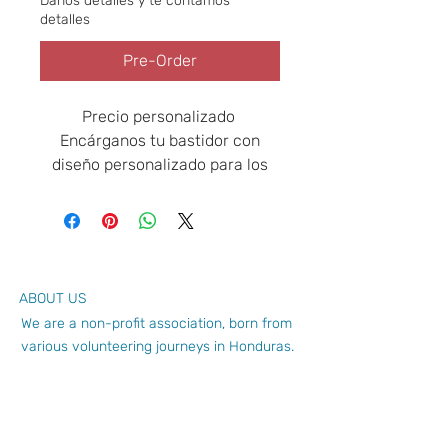
Daños detalles y te contamos
detalles
Pre-Order
Precio personalizado
Encárganos tu bastidor con
diseño personalizado para los
eventos más especiales: bodas,
comuniones, bautizos…
ABOUT US
We are a non-profit association, born from
various volunteering journeys in Honduras.
Our experience tells us that union adds up,
will you LUMAdd?